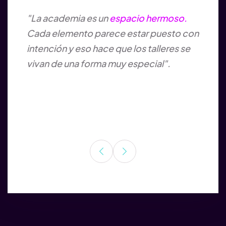
e
"La academia es un
espacio hermoso.
"Cone
do
Cada elemento parece estar puesto con
much
s
intención y eso hace que los talleres se
espec
s un
vivan de una forma muy especial".